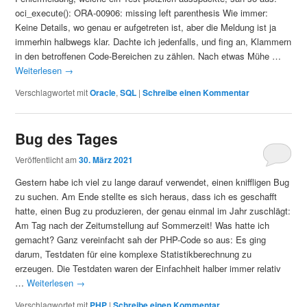
oci_execute(): ORA-00906: missing left parenthesis Wie immer:
Keine Details, wo genau er aufgetreten ist, aber die Meldung ist ja
immerhin halbwegs klar. Dachte ich jedenfalls, und fing an, Klammern
in den betroffenen Code-Bereichen zu zählen. Nach etwas Mühe …
Weiterlesen
→
Verschlagwortet mit
Oracle
,
SQL
|
Schreibe einen Kommentar
Bug des Tages
Veröffentlicht am
30. März 2021
Gestern habe ich viel zu lange darauf verwendet, einen kniffligen Bug
zu suchen. Am Ende stellte es sich heraus, dass ich es geschafft
hatte, einen Bug zu produzieren, der genau einmal im Jahr zuschlägt:
Am Tag nach der Zeitumstellung auf Sommerzeit! Was hatte ich
gemacht? Ganz vereinfacht sah der PHP-Code so aus: Es ging
darum, Testdaten für eine komplexe Statistikberechnung zu
erzeugen. Die Testdaten waren der Einfachheit halber immer relativ
…
Weiterlesen
→
Verschlagwortet mit
PHP
|
Schreibe einen Kommentar