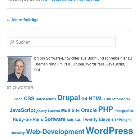
Beitragsnavigation
←
Ältere Beiträge
S
u
c
h
Ich bin Software-Entwickler aus Bonn und schreibe hier zu
e
Themen rund um PHP, Drupal, WordPress, JavaScript,
n
SQL...
STICHWÖRTER
Drupal
CSS
HTML
Git
Blade
Datenschutz
I18n
Infomaniak
PHP
JavaScript
Oracle
MultiSite
jQuery
Laravel
PostgreSQL
Software
Ruby-on-Rails
Twenty Eleven
Solr
SQL
TYPOlight
WordPress
Web-Development
Usability