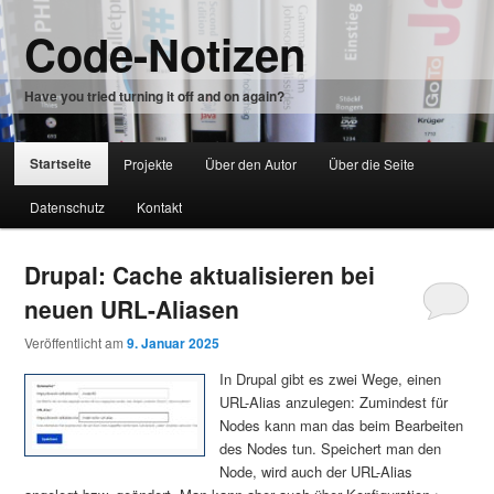
Zum
Zum
Code-Notizen
Inhalt
sekundären
wechseln
Inhalt
wechseln
Have you tried turning it off and on again?
Hauptmenü
Startseite
Projekte
Über den Autor
Über die Seite
Zum
Datenschutz
Kontakt
Inhalt
wechseln
Drupal: Cache aktualisieren bei
neuen URL-Aliasen
Veröffentlicht am
9. Januar 2025
In Drupal gibt es zwei Wege, einen
URL-Alias anzulegen: Zumindest für
Nodes kann man das beim Bearbeiten
des Nodes tun. Speichert man den
Node, wird auch der URL-Alias