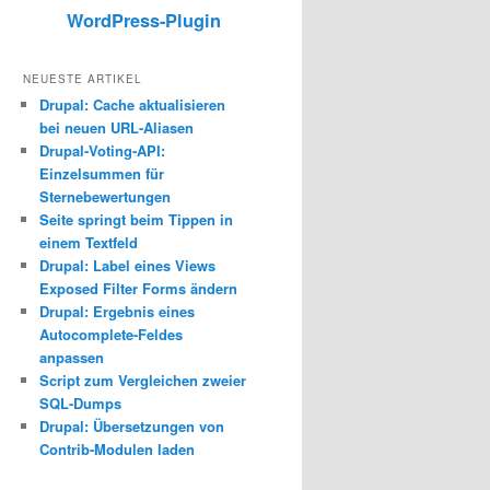
WordPress-Plugin
NEUESTE ARTIKEL
Drupal: Cache aktualisieren
bei neuen URL-Aliasen
Drupal-Voting-API:
Einzelsummen für
Sternebewertungen
Seite springt beim Tippen in
einem Textfeld
Drupal: Label eines Views
Exposed Filter Forms ändern
Drupal: Ergebnis eines
Autocomplete-Feldes
anpassen
Script zum Vergleichen zweier
SQL-Dumps
Drupal: Übersetzungen von
Contrib-Modulen laden