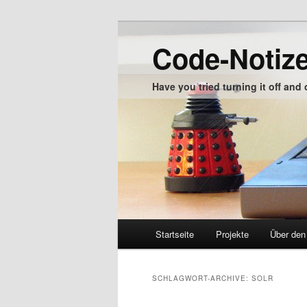
Zum
Zum
Inhalt
sekundären
Code-Notiz
wechseln
Inhalt
wechseln
Have you tried turning it off and
Hauptmenü
Startseite
Projekte
Über den
Zum
Inhalt
SCHLAGWORT-ARCHIVE:
SOLR
wechseln