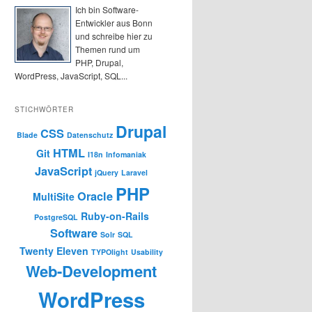
h
Ich bin Software-
e
Entwickler aus Bonn
n
und schreibe hier zu
Themen rund um
PHP, Drupal,
WordPress, JavaScript, SQL...
STICHWÖRTER
Drupal
CSS
Blade
Datenschutz
HTML
Git
I18n
Infomaniak
JavaScript
jQuery
Laravel
PHP
Oracle
MultiSite
Ruby-on-Rails
PostgreSQL
Software
Solr
SQL
Twenty Eleven
TYPOlight
Usability
Web-Development
WordPress