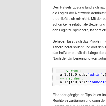
Des Rätsels Lösung fand sich nach 
die Logins der Netzwerk-Administra
erschließt sich mir nicht. Mit de
schon keine relationale Beziehung 
den Login zu speichern, ist echt e
Beheben lässt sich das Problem n
Tabelle heraussucht und dort den A
das heißt er enthält die Länge des
Nach der Umbenennung von „admin“
-- vorher:
a:1:{i:0;s:5:
"admin"
;
-- nachher:
a:1:{i:0;s:7:
"johndoe
Einer der gängigsten Tips ist es ü
Rechte einzuräumen und dann den
kompliziert vor, aber das muss jede