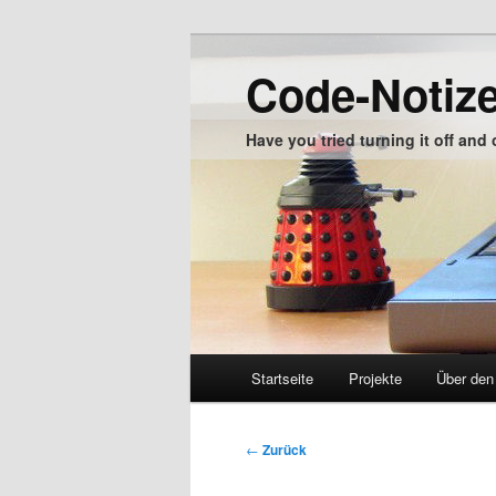
Zum
Inhalt
Code-Notiz
wechseln
Have you tried turning it off and
Hauptmenü
Startseite
Projekte
Über den
Zum
Inhalt
Beitragsnavigation
←
Zurück
wechseln