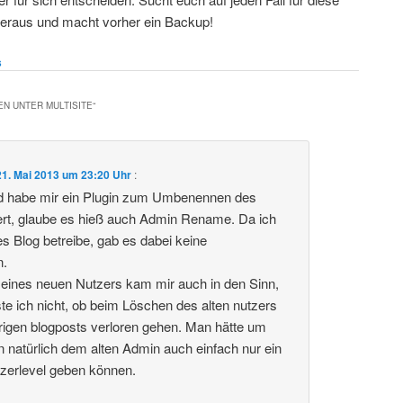
heraus und macht vorher ein Backup!
s
N UNTER MULTISITE
“
21. Mai 2013 um 23:20 Uhr
:
nd habe mir ein Plugin zum Umbenennen des
iert, glaube es hieß auch Admin Rename. Da ich
es Blog betreibe, gab es dabei keine
n.
 eines neuen Nutzers kam mir auch in den Sinn,
te ich nicht, ob beim Löschen des alten nutzers
erigen blogposts verloren gehen. Man hätte um
n natürlich dem alten Admin auch einfach nur ein
tzerlevel geben können.