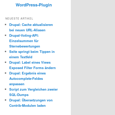
WordPress-Plugin
NEUESTE ARTIKEL
Drupal: Cache aktualisieren
bei neuen URL-Aliasen
Drupal-Voting-API:
Einzelsummen für
Sternebewertungen
Seite springt beim Tippen in
einem Textfeld
Drupal: Label eines Views
Exposed Filter Forms ändern
Drupal: Ergebnis eines
Autocomplete-Feldes
anpassen
Script zum Vergleichen zweier
SQL-Dumps
Drupal: Übersetzungen von
Contrib-Modulen laden