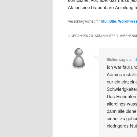
Aktion eine brauchbare Anleitung 
Verschlagwortet mit
MultiSite
,
WordPres
3 GEDANKEN ZU „
ADMIN-NUTZER UMBENENNE
Steffen
sagte am
Ich war faul u
Admins install
nur ein einzeln
Schwierigkeite
Das Einrichten
allerdings wuss
dann alle bish
sicher zu gehe
niedrigeres Nu