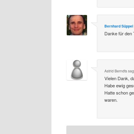
Bernhard Süppel
Danke für den T
Astrid Berndts
sag
Vielen Dank, d
Habe ewig ge
Hatte schon g
waren.