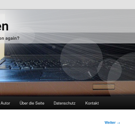
en
 on again?
 Autor
Über die Seite
Datenschutz
Kontakt
Weiter
→