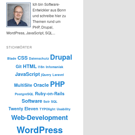
h
Ich bin Software-
e
Entwickler aus Bonn
n
und schreibe hier zu
Themen rund um
PHP, Drupal,
WordPress, JavaScript, SQL...
STICHWÖRTER
Drupal
CSS
Blade
Datenschutz
HTML
Git
I18n
Infomaniak
JavaScript
jQuery
Laravel
PHP
Oracle
MultiSite
Ruby-on-Rails
PostgreSQL
Software
Solr
SQL
Twenty Eleven
TYPOlight
Usability
Web-Development
WordPress