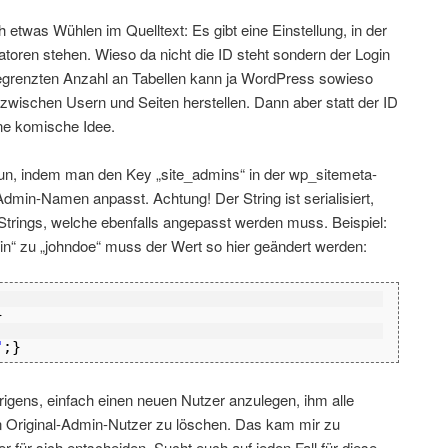
etwas Wühlen im Quelltext: Es gibt eine Einstellung, in der
toren stehen. Wieso da nicht die ID steht sondern der Login
r begrenzten Anzahl an Tabellen kann ja WordPress sowieso
zwischen Usern und Seiten herstellen. Dann aber statt der ID
ine komische Idee.
un, indem man den Key „site_admins“ in der wp_sitemeta-
dmin-Namen anpasst. Achtung! Der String ist serialisiert,
 Strings, welche ebenfalls angepasst werden muss. Beispiel:
 zu „johndoe“ muss der Wert so hier geändert werden:
}
"
;}
brigens, einfach einen neuen Nutzer anzulegen, ihm alle
 Original-Admin-Nutzer zu löschen. Das kam mir zu
r für sich entscheiden. Sucht euch auf jeden Fall für diese