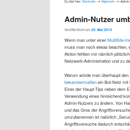
→
→
Du bist hier:
Startseite
Allgemein
Admin-
Admin-Nutzer umb
Veröffentlicht am
20. Mai 2013
Wenn man unter einer
MultiSite-Ins
muss man noch etwas beachten, wi
Aktion fehlten mir nämlich plötzl
Netzwerk-Administration und zu de
Warum würde man überhaupt den N
bekanntermaßen
ein Bot-Netz mit
Einer der Haupt-Tips neben dem E
Verwendung eines hinreichend kom
Admin-Nutzers zu ändern. Von Haus
und das Gros der Angriffsversuch
umzubenennen ist natürlich „Secu
Angriffsversuche dadurch entschä