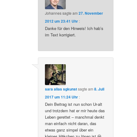
Johannes
sagte am
27. November
2012 um 23:41 Uhr
:
Danke für den Hinweis! Ich hab’s
im Text korrigiert.
sara alias sgkunst
sagte am
8. Juli
2017 um 11:24 Uhr
:
Dein Beitrag ist nun schon Ur-alt
und trotzdem hat er mir heute das
Leben gerettet – manchmal denkt
man einfach nicht daran, das
etwas ganz simpel über ein
kleines Häkchen zu lösen ist 😀