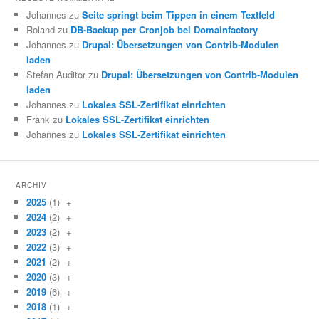
Johannes zu
Seite springt beim Tippen in einem Textfeld
Roland zu
DB-Backup per Cronjob bei Domainfactory
Johannes zu
Drupal: Übersetzungen von Contrib-Modulen
laden
Stefan Auditor zu
Drupal: Übersetzungen von Contrib-Modulen
laden
Johannes zu
Lokales SSL-Zertifikat einrichten
Frank zu
Lokales SSL-Zertifikat einrichten
Johannes zu
Lokales SSL-Zertifikat einrichten
ARCHIV
2025
(1)
+
2024
(2)
+
2023
(2)
+
2022
(3)
+
2021
(2)
+
2020
(3)
+
2019
(6)
+
2018
(1)
+