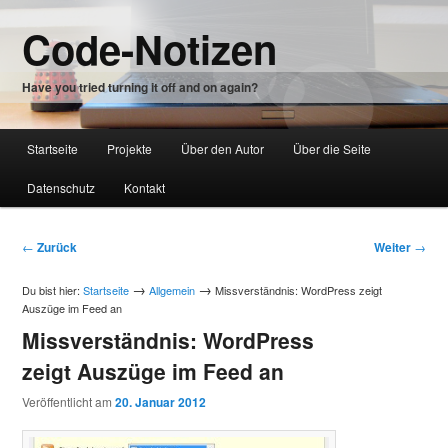
Zum
Code-Notizen
Inhalt
wechseln
Have you tried turning it off and on again?
Hauptmenü
Startseite
Projekte
Über den Autor
Über die Seite
Zum
Datenschutz
Kontakt
Inhalt
wechseln
Beitragsnavigation
←
Zurück
Weiter
→
→
→
Du bist hier:
Startseite
Allgemein
Missverständnis: WordPress zeigt
Auszüge im Feed an
Missverständnis: WordPress
zeigt Auszüge im Feed an
Veröffentlicht am
20. Januar 2012