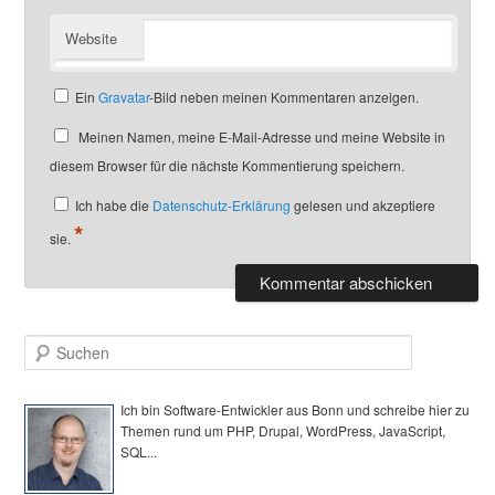
Website
Ein
Gravatar
-Bild neben meinen Kommentaren anzeigen.
Meinen Namen, meine E-Mail-Adresse und meine Website in
diesem Browser für die nächste Kommentierung speichern.
Ich habe die
Datenschutz-Erklärung
gelesen und akzeptiere
*
sie.
S
u
c
h
Ich bin Software-Entwickler aus Bonn und schreibe hier zu
e
Themen rund um PHP, Drupal, WordPress, JavaScript,
n
SQL...