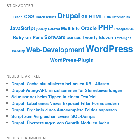
STICHWÖRTER
Drupal
CSS
HTML
Git
Blade
Datenschutz
I18n
Infomaniak
PHP
JavaScript
Oracle
MultiSite
jQuery
Laravel
PostgreSQL
Software
Ruby-on-Rails
Twenty Eleven
Solr
SQL
TYPOlight
WordPress
Web-Development
Usability
WordPress-Plugin
NEUESTE ARTIKEL
Drupal: Cache aktualisieren bei neuen URL-Aliasen
Drupal-Voting-API: Einzelsummen für Sternebewertungen
Seite springt beim Tippen in einem Textfeld
Drupal: Label eines Views Exposed Filter Forms ändern
Drupal: Ergebnis eines Autocomplete-Feldes anpassen
Script zum Vergleichen zweier SQL-Dumps
Drupal: Übersetzungen von Contrib-Modulen laden
NEUESTE KOMMENTARE