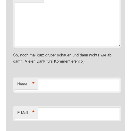
So, noch mal kurz drüber schauen und dann nichts wie ab
damit. Vielen Dank fürs Kommentieren! :-)
*
Name
*
E-Mail